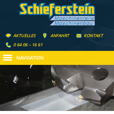
AKTUELLES
ANFAHRT
KONTAKT
0 64 06 – 16 61
NAVIGATION