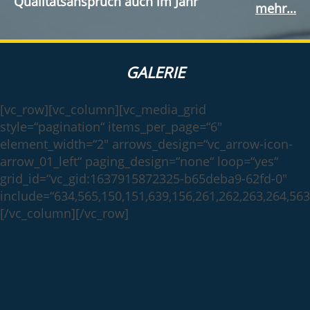
Qualitätsanspruch auch im Jahr
mehr…
GALERIE
[vc_row][vc_column][vc_media_grid
style=“pagination“ items_per_page=“6″
element_width=“2″ arrows_design=“vc_arrow-icon-
arrow_01_left“ paging_design=“none“ loop=“yes“
grid_id=“vc_gid:1637915872325-b65deba9-62fd-0″
include=“634,565,150,151,639,156,261,262,263,264,563
[/vc_column][/vc_row]