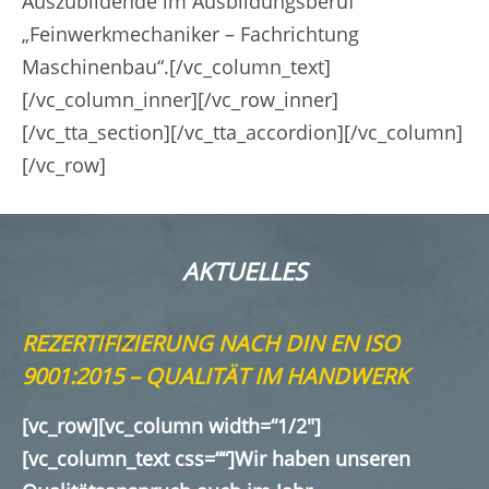
Auszubildende im Ausbildungsberuf
„Feinwerkmechaniker – Fachrichtung
Maschinenbau“.[/vc_column_text]
[/vc_column_inner][/vc_row_inner]
[/vc_tta_section][/vc_tta_accordion][/vc_column]
[/vc_row]
AKTUELLES
REZERTIFIZIERUNG NACH DIN EN ISO
9001:2015 – QUALITÄT IM HANDWERK
[vc_row][vc_column width=“1/2″]
[vc_column_text css=““]Wir haben unseren