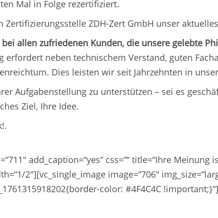
 Mal in Folge rezertifiziert.
 Zertifizierungsstelle ZDH-Zert GmbH unser aktuelles
bei allen zufriedenen Kunden, die unsere gelebte Ph
erfordert neben technischem Verstand, guten Facharb
enreichtum. Dies leisten wir seit Jahrzehnten in unse
hrer Aufgabenstellung zu unterstützen – sei es geschäf
hes Ziel, Ihre Idee.
!.
“711″ add_caption=“yes“ css=““ title=“Ihre Meinung is
h=“1/2″][vc_single_image image=“706″ img_size=“larg
m_1761315918202{border-color: #4F4C4C !important;}