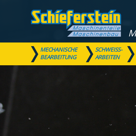
M
MECHANISCHE
SCHWEISS- A
BEARBEITUNG
RBEITEN
Schnellformular