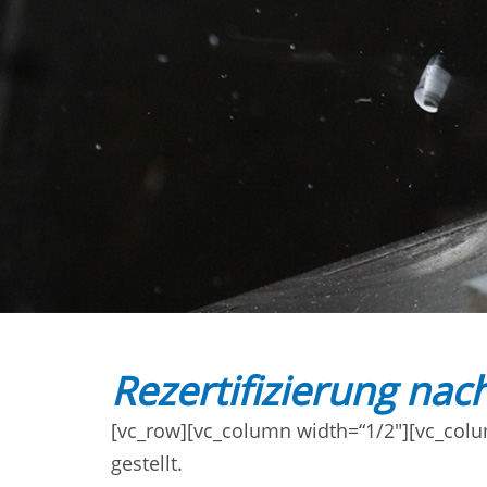
Rezertifizierung na
[vc_row][vc_column width=“1/2″][vc_colu
gestellt.